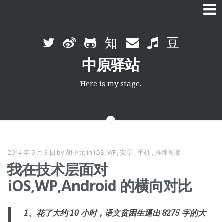
Skip
to
中原驿站
content
Here is my stage.
2014 年 9 月 3 日
by
胡中元
in
iOS
,
WP
,
安卓
,
手机
,
推荐阅读
我在技术层面对
iOS,WP,Android 的横向对比
1、花了大约 10 小时，语文贫困生逼出 8275 字的大