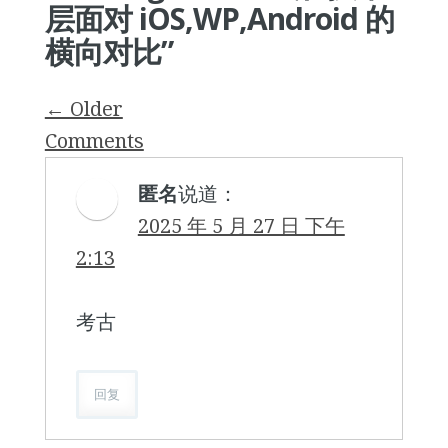
层面对 iOS,WP,Android 的
横向对比
”
Comment
← Older
navigation
Comments
匿名
说道：
2025 年 5 月 27 日 下午
2:13
考古
回复