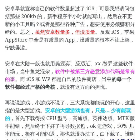
安卓早就宣称自己的软件数量超过了 iOS，可是我想请问包
括那些 200kb 的，新手程序半小时就能写出，然后在不更
新的小工具吗？或者是那些各种广告，想要使用必须赚积分
啥的。总之，
虽然安卓数量多，但没质量
。反观 iOS，苹果
AppStore 中全是有质量的 App，没质量的根本不让上架，
宁缺毋滥。
安卓在大陆一般也就用
豌豆荚、应用汇、xx 助手
这些软件
市场，当中鱼龙混杂，
软件中被第三方恶意添加代码是常有
的事
。而 iOS 和 WP 都是自己的软件商店，
当中的每一个
软件都经过严格的考核
，就没有这方面的担忧。
再说说游戏，小游戏不说了，三大系统都能玩的开心，这里
指的是大型游戏。
安卓的大型游戏也有
，
只是… 少有能玩
的
，首先下载得按 CPU 型号，高通版、英伟达版、MTK 版
不能错，然后终于下好了再导数据包，ok 进游戏，50% 几
率能玩，极有可能闪退，那也就没办法了，白下载了。谁叫