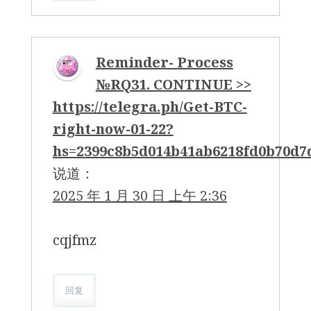
Reminder- Process
№RQ31. CONTINUE >>
https://telegra.ph/Get-BTC-
right-now-01-22?
hs=2399c8b5d014b41ab6218fd0b70d
说道：
2025 年 1 月 30 日 上午 2:36
cqjfmz
回复