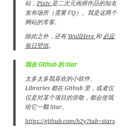
站，
Pixiv
是二次元画师作品的知名
发布场所（需要 FQ）。我是这两个
网站的常客。
除此之外，还有
WallHere
和
必应
每日壁纸
。
我在 Github 的 Star
太多太多我喜欢的小软件、
Libraries 都在 Github 里，或者仅
仅是对某个项目的崇敬，都会使我
给它一颗 Star。
https://github.com/h2y?tab=stars