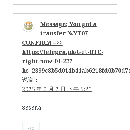
Message; You got a
transfer №YT07.
CONFIRM =>>
https://telegra.ph/Get-BTC-
right-now-01-22?
hs=2399c8b5d014b41ab6218fd0b70d
说道：
2025 年 2 月 2 日 下午 5:29
83s3na
回复