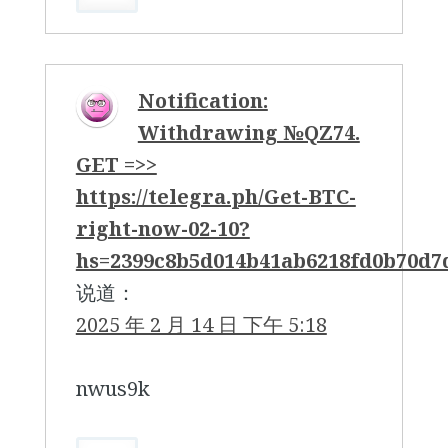
Notification:
Withdrawing №QZ74.
GET =>>
https://telegra.ph/Get-BTC-
right-now-02-10?
hs=2399c8b5d014b41ab6218fd0b70d
说道：
2025 年 2 月 14 日 下午 5:18
nwus9k