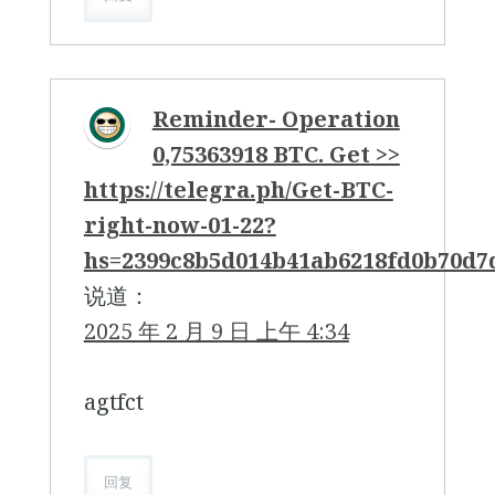
Reminder- Operation
0,75363918 BTC. Get >>
https://telegra.ph/Get-BTC-
right-now-01-22?
hs=2399c8b5d014b41ab6218fd0b70d
说道：
2025 年 2 月 9 日 上午 4:34
agtfct
回复