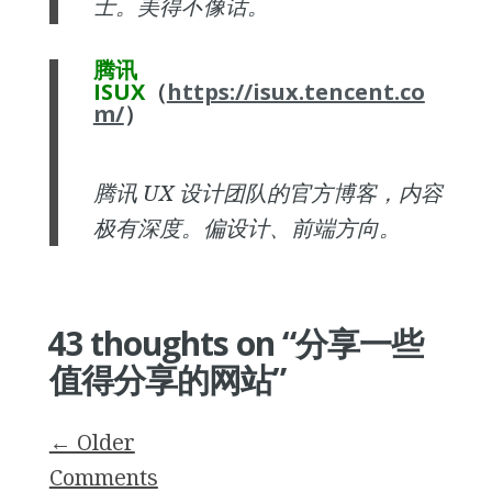
士。美得不像话。
腾讯
ISUX
（
https://isux.tencent.co
m/
）
腾讯 UX 设计团队的官方博客，内容
极有深度。偏设计、前端方向。
43 thoughts on “
分享一些
值得分享的网站
”
Comment
← Older
navigation
Comments