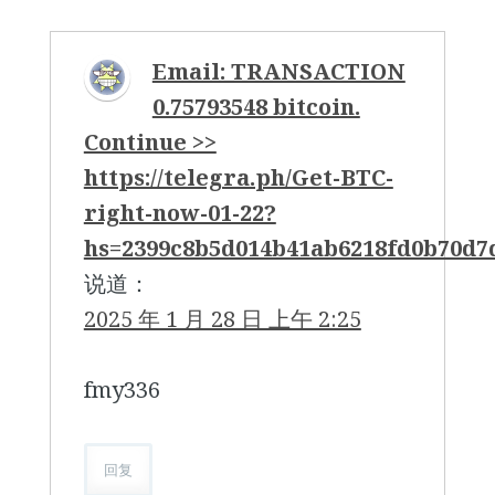
Email: TRANSACTION
0.75793548 bitcoin.
Continue >>
https://telegra.ph/Get-BTC-
right-now-01-22?
hs=2399c8b5d014b41ab6218fd0b70d
说道：
2025 年 1 月 28 日 上午 2:25
fmy336
回复