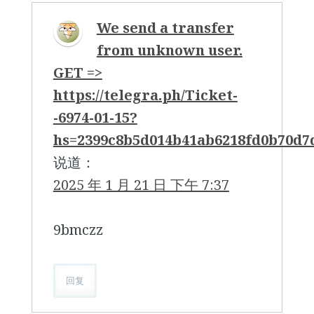
We send a transfer
from unknown user.
GET =>
https://telegra.ph/Ticket-
-6974-01-15?
hs=2399c8b5d014b41ab6218fd0b70d
说道：
2025 年 1 月 21 日 下午 7:37
9bmczz
回复