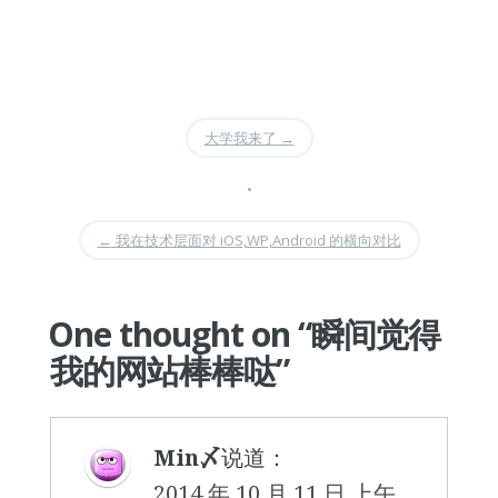
大学我来了
→
•
←
我在技术层面对 iOS,WP,Android 的横向对比
One thought on “
瞬间觉得
我的网站棒棒哒
”
Min〆
说道：
2014 年 10 月 11 日 上午