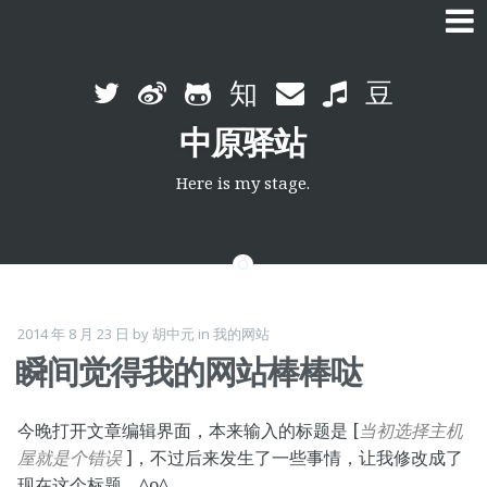
Skip
to
中原驿站
content
Here is my stage.
2014 年 8 月 23 日
by
胡中元
in
我的网站
瞬间觉得我的网站棒棒哒
今晚打开文章编辑界面，本来输入的标题是 [
当初选择主机
屋就是个错误
]，不过后来发生了一些事情，让我修改成了
现在这个标题。^o^