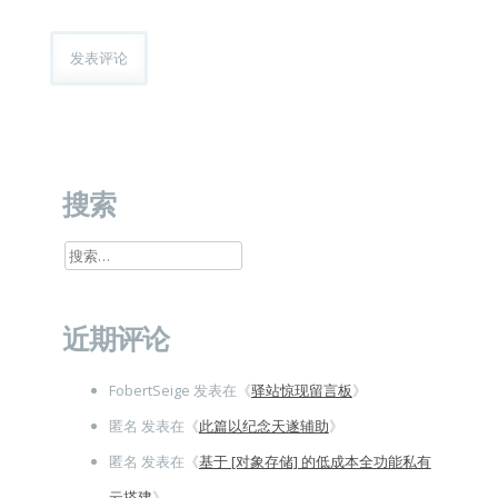
搜索
搜
索：
近期评论
FobertSeige
发表在《
驿站惊现留言板
》
匿名
发表在《
此篇以纪念天遂辅助
》
匿名
发表在《
基于 [对象存储] 的低成本全功能私有
云搭建
》