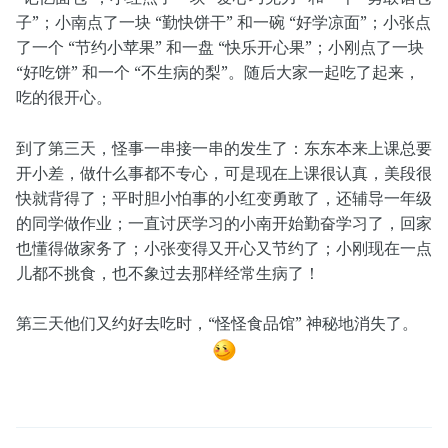
子”；小南点了一块 “勤快饼干” 和一碗 “好学凉面”；小张点
了一个 “节约小苹果” 和一盘 “快乐开心果”；小刚点了一块
“好吃饼” 和一个 “不生病的梨”。随后大家一起吃了起来，
吃的很开心。
到了第三天，怪事一串接一串的发生了：东东本来上课总要
开小差，做什么事都不专心，可是现在上课很认真，美段很
快就背得了；平时胆小怕事的小红变勇敢了，还辅导一年级
的同学做作业；一直讨厌学习的小南开始勤奋学习了，回家
也懂得做家务了；小张变得又开心又节约了；小刚现在一点
儿都不挑食，也不象过去那样经常生病了！
第三天他们又约好去吃时，“怪怪食品馆” 神秘地消失了。