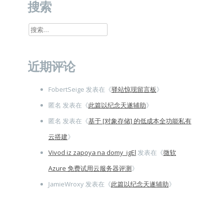
搜索
搜
索：
近期评论
FobertSeige
发表在《
驿站惊现留言板
》
匿名
发表在《
此篇以纪念天遂辅助
》
匿名
发表在《
基于 [对象存储] 的低成本全功能私有
云搭建
》
Vivod iz zapoya na domy_igEl
发表在《
微软
Azure 免费试用云服务器评测
》
JamieWroxy
发表在《
此篇以纪念天遂辅助
》