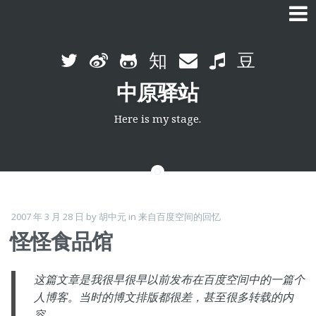
Skip
to
中原驿站
content
Here is my stage.
2007 年 3 月 28 日
by
胡中元
in
来自百度空间的回忆
怪怪食品馆
这篇文章是我很早很早以前发布在百度空间中的一篇个
人博客。当时的博文排版都很差，甚至很多转载的内
容。