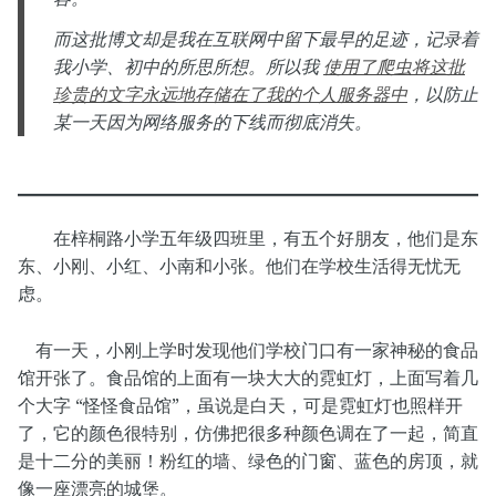
而这批博文却是我在互联网中留下最早的足迹，记录着
我小学、初中的所思所想。所以我
使用了爬虫将这批
珍贵的文字永远地存储在了我的个人服务器中
，以防止
某一天因为网络服务的下线而彻底消失。
在梓桐路小学五年级四班里，有五个好朋友，他们是东
东、小刚、小红、小南和小张。他们在学校生活得无忧无
虑。
有一天，小刚上学时发现他们学校门口有一家神秘的食品
馆开张了。食品馆的上面有一块大大的霓虹灯，上面写着几
个大字 “怪怪食品馆”，虽说是白天，可是霓虹灯也照样开
了，它的颜色很特别，仿佛把很多种颜色调在了一起，简直
是十二分的美丽！粉红的墙、绿色的门窗、蓝色的房顶，就
像一座漂亮的城堡。