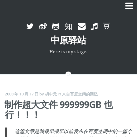
Skip
to
中原驿站
content
Here is my stage.
2008 年 10 月 17 日
by
胡中元
in
来自百度空间的回忆
制作超大文件 999999GB 也
行！！！
这篇文章是我很早很早以前发布在百度空间中的一篇个