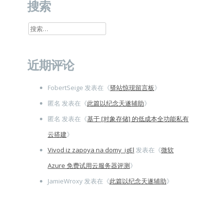
搜索
搜
索：
近期评论
FobertSeige
发表在《
驿站惊现留言板
》
匿名
发表在《
此篇以纪念天遂辅助
》
匿名
发表在《
基于 [对象存储] 的低成本全功能私有
云搭建
》
Vivod iz zapoya na domy_igEl
发表在《
微软
Azure 免费试用云服务器评测
》
JamieWroxy
发表在《
此篇以纪念天遂辅助
》