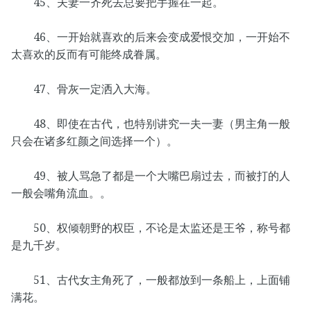
45、夫妻一齐死去总要把手握在一起。
46、一开始就喜欢的后来会变成爱恨交加，一开始不
太喜欢的反而有可能终成眷属。
47、骨灰一定洒入大海。
48、即使在古代，也特别讲究一夫一妻（男主角一般
只会在诸多红颜之间选择一个）。
49、被人骂急了都是一个大嘴巴扇过去，而被打的人
一般会嘴角流血。。
50、权倾朝野的权臣，不论是太监还是王爷，称号都
是九千岁。
51、古代女主角死了，一般都放到一条船上，上面铺
满花。