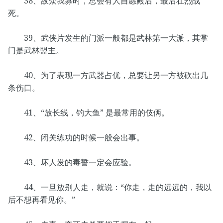
38、敌众我寡时，总会有人自愿殿后，最后壮烈战
死。
39、武侠片发生的门派一般都是武林第一大派，其掌
门是武林盟主。
40、为了表现一方武器占优，总要让另一方被砍出几
条伤口。
41、“放长线，钓大鱼” 是最常用的伎俩。
42、闭关练功的时候一般会出事。
43、坏人发的毒誓一定会应验。
44、一旦放别人走，就说：“你走，走的远远的，我以
后不想再看见你。”