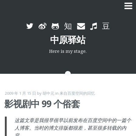
Skip
to
中原驿站
content
Here is my stage.
2009 年 1 月 15 日
by
胡中元
in
来自百度空间的回忆
影视剧中 99 个俗套
这篇文章是我很早很早以前发布在百度空间中的一篇个
人博客。当时的博文排版都很差，甚至很多转载的内
容。