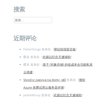
搜索
搜
索：
近期评论
FobertSeige
发表在《
驿站惊现留言板
》
匿名
发表在《
此篇以纪念天遂辅助
》
匿名
发表在《
基于 [对象存储] 的低成本全功能私有
云搭建
》
Vivod iz zapoya na domy_igEl
发表在《
微软
Azure 免费试用云服务器评测
》
JamieWroxy
发表在《
此篇以纪念天遂辅助
》