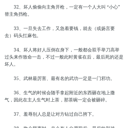
32、坏人偷偷向主角开枪，一定有一个人大叫 “小心”
替主角挡枪。
33、一旦失去工作，又急着要钱，就去（或扬言要
去）码头扛麻包。
34、坏人将好人压倒在身下，一般都会双手举刀高举
过头来作致命一击，不过一般此时黄雀在后，最后死的还是
坏人。
35、武林最厉害、最有名的武功一定是一门邪功。
36、生气的时候会随手拿起附近的东西砸在地上撒
气，因此在主人生气时上茶，那茶碗一定会被砸碎。
37、羞辱别人总是让对方钻过自己胯下。