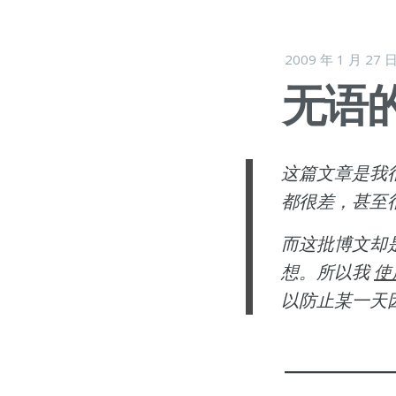
2009 年 1 月 27 
无语
这篇文章是我
都很差，甚至
而这批博文却
想。所以我
使
以防止某一天