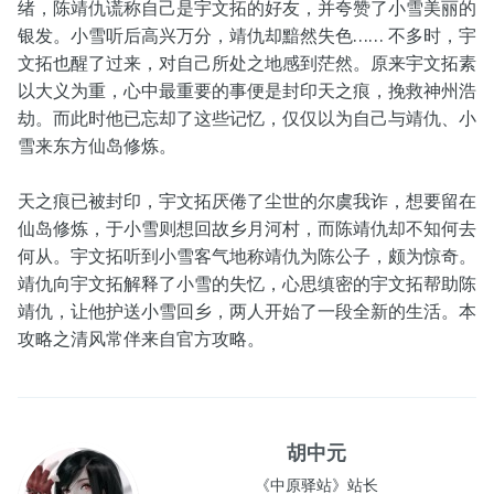
绪，陈靖仇谎称自己是宇文拓的好友，并夸赞了小雪美丽的
银发。小雪听后高兴万分，靖仇却黯然失色…… 不多时，宇
文拓也醒了过来，对自己所处之地感到茫然。原来宇文拓素
以大义为重，心中最重要的事便是封印天之痕，挽救神州浩
劫。而此时他已忘却了这些记忆，仅仅以为自己与靖仇、小
雪来东方仙岛修炼。
天之痕已被封印，宇文拓厌倦了尘世的尔虞我诈，想要留在
仙岛修炼，于小雪则想回故乡月河村，而陈靖仇却不知何去
何从。宇文拓听到小雪客气地称靖仇为陈公子，颇为惊奇。
靖仇向宇文拓解释了小雪的失忆，心思缜密的宇文拓帮助陈
靖仇，让他护送小雪回乡，两人开始了一段全新的生活。本
攻略之清风常伴来自官方攻略。
胡中元
《中原驿站》站长