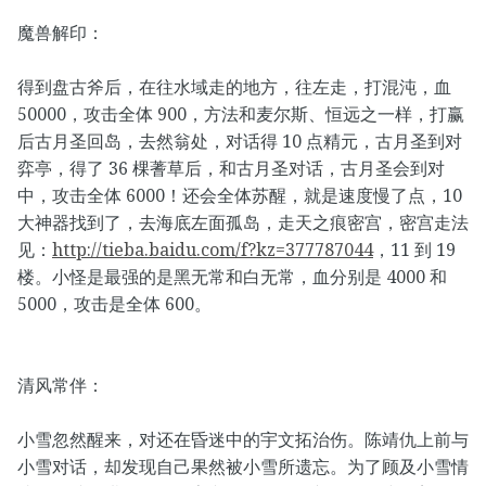
魔兽解印：
得到盘古斧后，在往水域走的地方，往左走，打混沌，血
50000，攻击全体 900，方法和麦尔斯、恒远之一样，打赢
后古月圣回岛，去然翁处，对话得 10 点精元，古月圣到对
弈亭，得了 36 棵蓍草后，和古月圣对话，古月圣会到对
中，攻击全体 6000！还会全体苏醒，就是速度慢了点，10
大神器找到了，去海底左面孤岛，走天之痕密宫，密宫走法
见：
http://tieba.baidu.com/f?kz=377787044
，11 到 19
楼。小怪是最强的是黑无常和白无常，血分别是 4000 和
5000，攻击是全体 600。
清风常伴：
小雪忽然醒来，对还在昏迷中的宇文拓治伤。陈靖仇上前与
小雪对话，却发现自己果然被小雪所遗忘。为了顾及小雪情