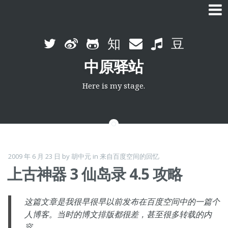
Skip
to
中原驿站
content
Here is my stage.
2009 年 6 月 23 日
by
胡中元
in
来自百度空间的回忆
上古神器 3 仙岛录 4.5 攻略
这篇文章是我很早很早以前发布在百度空间中的一篇个
人博客。当时的博文排版都很差，甚至很多转载的内
容。