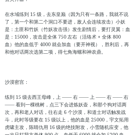
在水域练到 15 级，去东皇巅（因为只有一条路，我就不说
了，第一个和第二个洞口不要进，敌人会连续攻击）小妖
是：土匪和竹妖（竹妖攻击强）发生剧情后，要打灵翼：血
是：15000，攻击是全体 750 左右（活络术 + 全体 800
血）他的血低于 4000 就会加血（要开神视），胜利后，再
和他对话两次选第二项，得七角海螺和神农鼎。
沙漠密宫：
练到 15 级去西王母峰，上 —— 右 —— 上 —— 右 —— 右
—— 看到一棵桃树，点三下会进炼妖壶，和那个狗对话两
次，再和老人对话，往右走 6 个沙漠，和道士对话触发战
斗，此时等级要在 15 级以上，他的血是 25000，宇文拓用
虎啸主攻，陈睛仇用 16 级的绝技附攻，小雪随机应变，他
一次只打我方单体 900 点，血低于 6000 就会加 5200 血，