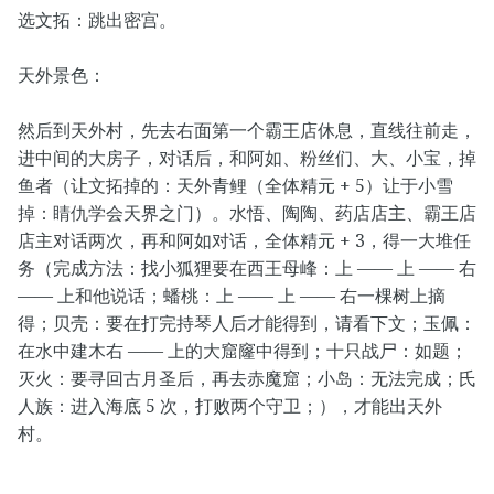
选文拓：跳出密宫。
天外景色：
然后到天外村，先去右面第一个霸王店休息，直线往前走，
进中间的大房子，对话后，和阿如、粉丝们、大、小宝，掉
鱼者（让文拓掉的：天外青鲤（全体精元 + 5）让于小雪
掉：睛仇学会天界之门）。水悟、陶陶、药店店主、霸王店
店主对话两次，再和阿如对话，全体精元 + 3，得一大堆任
务（完成方法：找小狐狸要在西王母峰：上 —— 上 —— 右
—— 上和他说话；蟠桃：上 —— 上 —— 右一棵树上摘
得；贝壳：要在打完持琴人后才能得到，请看下文；玉佩：
在水中建木右 —— 上的大窟窿中得到；十只战尸：如题；
灭火：要寻回古月圣后，再去赤魔窟；小岛：无法完成；氏
人族：进入海底 5 次，打败两个守卫；），才能出天外
村。