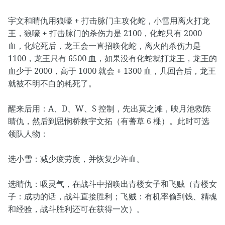
宇文和睛仇用狼嚎 + 打击脉门主攻化蛇，小雪用离火打龙
王，狼嚎 + 打击脉门的杀伤力是 2100，化蛇只有 2000
血，化蛇死后，龙王会一直招唤化蛇，离火的杀伤力是
1100，龙王只有 6500 血，如果没有化蛇就打龙王，龙王的
血少于 2000，高于 1000 就会 + 1300 血，几回合后，龙王
就被不明不白的耗死了。
醒来后用：A、D、W、S 控制，先出莫之滩，映月池救陈
睛仇，然后到思悯桥救宇文拓（有蓍草 6 棵）。此时可选
领队人物：
选小雪：减少疲劳度，并恢复少许血。
选睛仇：吸灵气，在战斗中招唤出青楼女子和飞贼（青楼女
子：成功的话，战斗直接胜利；飞贼：有机率偷到钱、精魂
和经验，战斗胜利还可在获得一次）。