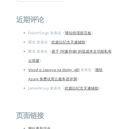
索：
近期评论
FobertSeige
发表在《
驿站惊现留言板
》
匿名
发表在《
此篇以纪念天遂辅助
》
匿名
发表在《
基于 [对象存储] 的低成本全功能私有
云搭建
》
Vivod iz zapoya na domy_igEl
发表在《
微软
Azure 免费试用云服务器评测
》
JamieWroxy
发表在《
此篇以纪念天遂辅助
》
页面链接
网站更新历史