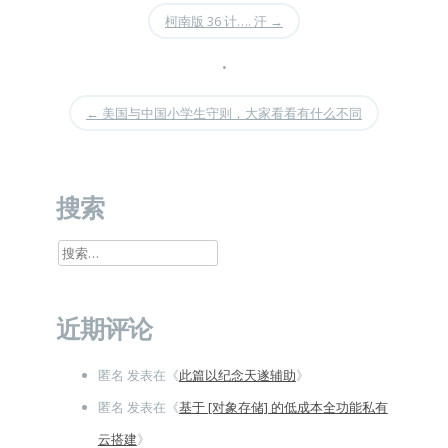
柯南版 36 计…. 汗
→
•
←
美国与中国小学生守则，大家看看有什么不同
搜索
搜
索：
近期评论
匿名
发表在《
此篇以纪念天遂辅助
》
匿名
发表在《
基于 [对象存储] 的低成本全功能私有
云搭建
》