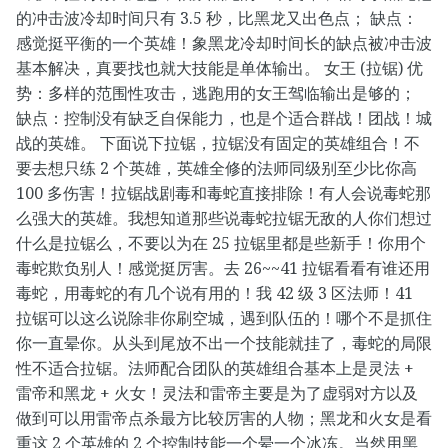
的冲击波冷却时间只有 3.5 秒，比黑龙又出色点； 缺点：
感觉挺平衡的一个英雄！象黑龙冷却时间长的缺点被冲击波
基本解决，真要找也就大技能是单体输出。 女王 (拉锯) 优
势：多样的范围性攻击，逃跑用的女王驾临输出是够的；
缺点：控制没有缺乏自保能力，也是个适合群战！团战！城
战的英雄。 下面说下拉锯，拉锯没有固定的英雄组合！不
要去想只练 2 个英雄，英雄全修的法师同级别至少比你高
100 多伤害！拉锯战剧毒和毒蛇直接排除！有人会说毒蛇那
么强大的英雄。我想知道那些说毒蛇拉锯无敌的人你们想过
什么是拉锯么，不要以为在 25 拉锯里都是些新手！你用个
毒蛇欺负别人！感觉挺厉害。去 26~~41 拉锯看看有谁还用
毒蛇，用毒蛇的有几个说有用的！我 42 级 3 区法师！41
拉锯可以这么说除非你刷空城，遇到队伍的！哪个不是抓住
你一直晕你。从头到尾放不出一个技能就挂了，毒蛇的局限
性不适合拉锯。法师配合团队的英雄组合基本上是灵法 +
雷帝和黑龙 + 火女！灵法和雷帝主要是为了虚弱对方以及
做到可以用雷帝点杀最方比较厉害的人物；黑龙和火女是看
重这 2 个英雄的 2 个控制技能一个晕一个冰冻。当然用黑