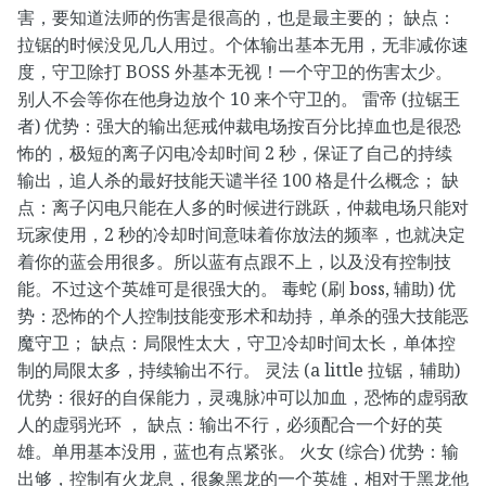
害，要知道法师的伤害是很高的，也是最主要的； 缺点：
拉锯的时候没见几人用过。个体输出基本无用，无非减你速
度，守卫除打 BOSS 外基本无视！一个守卫的伤害太少。
别人不会等你在他身边放个 10 来个守卫的。 雷帝 (拉锯王
者) 优势：强大的输出惩戒仲裁电场按百分比掉血也是很恐
怖的，极短的离子闪电冷却时间 2 秒，保证了自己的持续
输出，追人杀的最好技能天谴半径 100 格是什么概念； 缺
点：离子闪电只能在人多的时候进行跳跃，仲裁电场只能对
玩家使用，2 秒的冷却时间意味着你放法的频率，也就决定
着你的蓝会用很多。所以蓝有点跟不上，以及没有控制技
能。不过这个英雄可是很强大的。 毒蛇 (刷 boss, 辅助) 优
势：恐怖的个人控制技能变形术和劫持，单杀的强大技能恶
魔守卫； 缺点：局限性太大，守卫冷却时间太长，单体控
制的局限太多，持续输出不行。 灵法 (a little 拉锯，辅助)
优势：很好的自保能力，灵魂脉冲可以加血，恐怖的虚弱敌
人的虚弱光环 ， 缺点：输出不行，必须配合一个好的英
雄。单用基本没用，蓝也有点紧张。 火女 (综合) 优势：输
出够，控制有火龙息，很象黑龙的一个英雄，相对于黑龙他