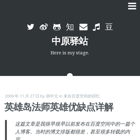
Skip
to
中原驿站
content
Here is my stage.
2009 年 11 月 27 日
by
胡中元
in
来自百度空间的回忆
英雄岛法师英雄优缺点详解
这篇文章是我很早很早以前发布在百度空间中的一篇个
人博客。当时的博文排版都很差，甚至很多转载的内
容。