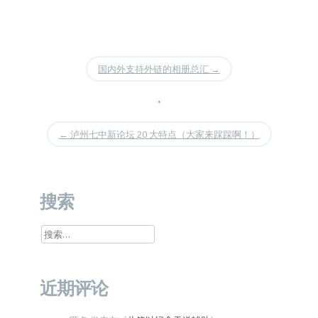
国内外支持外链的相册总汇
→
•
←
泸州七中新论坛 20 大特点（大家来踩踩啊！）
搜索
搜
索：
近期评论