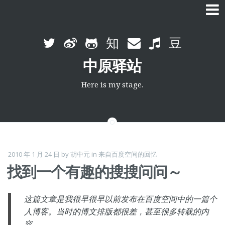
Skip
to
中原驿站
content
Here is my stage.
2010 年 1 月 24 日
by
胡中元
in
来自百度空间的回忆
找到一个有趣的搜搜问问～
这篇文章是我很早很早以前发布在百度空间中的一篇个
人博客。当时的博文排版都很差，甚至很多转载的内
容。