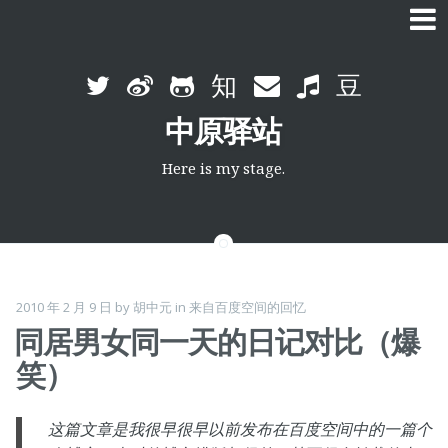
Skip
to
中原驿站
content
Here is my stage.
2010 年 2 月 9 日
by
胡中元
in
来自百度空间的回忆
同居男女同一天的日记对比（爆
笑）
这篇文章是我很早很早以前发布在百度空间中的一篇个