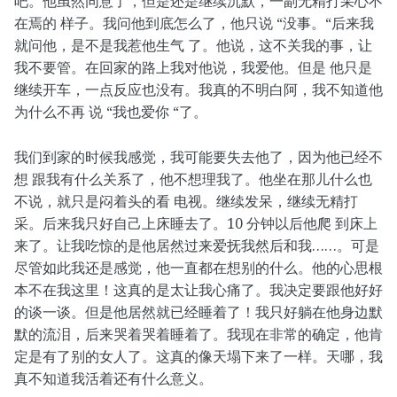
吧。他虽然同意了，但是还是继续沉默，一副无精打采心不
在焉的 样子。我问他到底怎么了，他只说 “没事。“后来我
就问他，是不是我惹他生气 了。他说，这不关我的事，让
我不要管。在回家的路上我对他说，我爱他。但是 他只是
继续开车，一点反应也没有。我真的不明白阿，我不知道他
为什么不再 说 “我也爱你 “了。
我们到家的时候我感觉，我可能要失去他了，因为他已经不
想 跟我有什么关系了，他不想理我了。他坐在那儿什么也
不说，就只是闷着头的看 电视。继续发呆，继续无精打
采。后来我只好自己上床睡去了。10 分钟以后他爬 到床上
来了。让我吃惊的是他居然过来爱抚我然后和我……。可是
尽管如此我还是感觉，他一直都在想别的什么。他的心思根
本不在我这里！这真的是太让我心痛了。我决定要跟他好好
的谈一谈。但是他居然就已经睡着了！我只好躺在他身边默
默的流泪，后来哭着哭着睡着了。我现在非常的确定，他肯
定是有了别的女人了。这真的像天塌下来了一样。天哪，我
真不知道我活着还有什么意义。