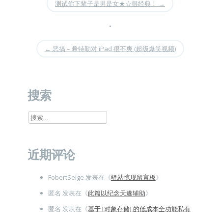
测试你下辈子是男是女★☆很经典！
→
•
←
恶搞 – 希特勒对 iPad 很不爽 (超级爆笑视频)
搜索
搜
索：
近期评论
FobertSeige
发表在《
驿站惊现留言板
》
匿名
发表在《
此篇以纪念天遂辅助
》
匿名
发表在《
基于 [对象存储] 的低成本全功能私有