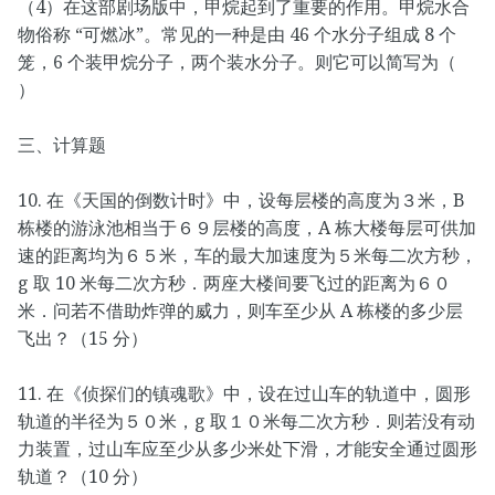
（4）在这部剧场版中，甲烷起到了重要的作用。甲烷水合
物俗称 “可燃冰”。常见的一种是由 46 个水分子组成 8 个
笼，6 个装甲烷分子，两个装水分子。则它可以简写为（
）
三、计算题
10. 在《天国的倒数计时》中，设每层楼的高度为３米，B
栋楼的游泳池相当于６９层楼的高度，A 栋大楼每层可供加
速的距离均为６５米，车的最大加速度为５米每二次方秒，
g 取 10 米每二次方秒．两座大楼间要飞过的距离为６０
米．问若不借助炸弹的威力，则车至少从 A 栋楼的多少层
飞出？（15 分）
11. 在《侦探们的镇魂歌》中，设在过山车的轨道中，圆形
轨道的半径为５０米，g 取１０米每二次方秒．则若没有动
力装置，过山车应至少从多少米处下滑，才能安全通过圆形
轨道？（10 分）