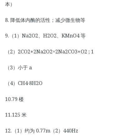
本）
8. 降低体内酶的活性；减少微生物等
9.（1）Na2O2、H2O2、KMnO4 等
（2）2CO2+2Na2O2=2Na2CO3+O2 ; 1
（3）小于 a
（4）CH4·8H2O
10.79 楼
11.125 米
12.（1）约为 0.77m（2）440Hz