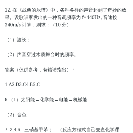
12. 在《战栗的乐谱》中，各种各样的声音起到了奇妙的效
果。设歌唱家发出的一种音调频率为 f=440Hz, 音速按
340m/s 计算，则求：（10 分）
（1）波长；
（2）声音穿过木质舞台时的频率。
答案（仅供参考，有错请指出）：
1.A2.D3.C4.B5.C
6.（1）太阳能→化学能→电能→机械能
（2）音色
7. 2,4,6 - 三硝基甲苯； （反应方程式自己去查化学课