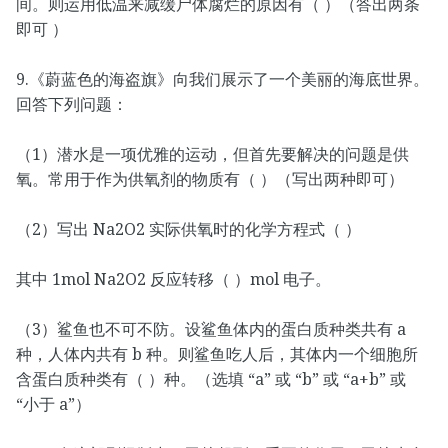
间。则运用低温来减缓尸体腐烂的原因有（ ）（答出两条
即可 ）
9.《蔚蓝色的海盗旗》向我们展示了一个美丽的海底世界。
回答下列问题：
（1）潜水是一项优雅的运动，但首先要解决的问题是供
氧。常用于作为供氧剂的物质有（ ）（写出两种即可）
（2）写出 Na2O2 实际供氧时的化学方程式（ ）
其中 1mol Na2O2 反应转移（ ）mol 电子。
（3）鲨鱼也不可不防。设鲨鱼体内的蛋白质种类共有 a
种，人体内共有 b 种。则鲨鱼吃人后，其体内一个细胞所
含蛋白质种类有（ ）种。（选填 “a” 或 “b” 或 “a+b” 或
“小于 a”）