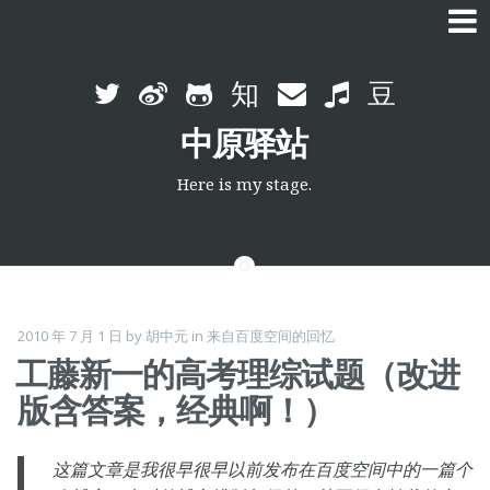
Skip
to
中原驿站
content
Here is my stage.
2010 年 7 月 1 日
by
胡中元
in
来自百度空间的回忆
工藤新一的高考理综试题（改进
版含答案，经典啊！）
这篇文章是我很早很早以前发布在百度空间中的一篇个