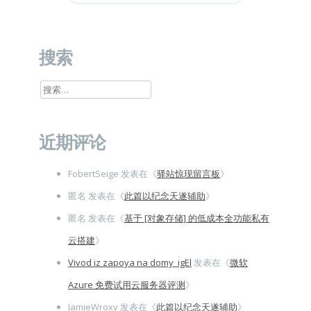
搜索
搜
索：
近期评论
FobertSeige
发表在《
驿站惊现留言板
》
匿名
发表在《
此篇以纪念天遂辅助
》
匿名
发表在《
基于 [对象存储] 的低成本全功能私有
云搭建
》
Vivod iz zapoya na domy_igEl
发表在《
微软
Azure 免费试用云服务器评测
》
JamieWroxy
发表在《
此篇以纪念天遂辅助
》