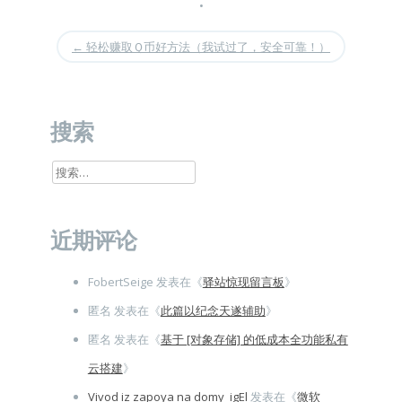
•
←
轻松赚取Ｑ币好方法（我试过了，安全可靠！）
搜索
搜
索：
近期评论
FobertSeige
发表在《
驿站惊现留言板
》
匿名
发表在《
此篇以纪念天遂辅助
》
匿名
发表在《
基于 [对象存储] 的低成本全功能私有
云搭建
》
Vivod iz zapoya na domy_igEl
发表在《
微软