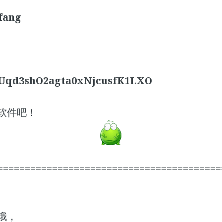
fang
d3shO2agta0xNjcusfK1LXO
软件吧！
=========================================
哦，