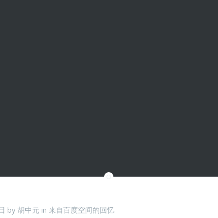
 日
by
胡中元
in
来自百度空间的回忆