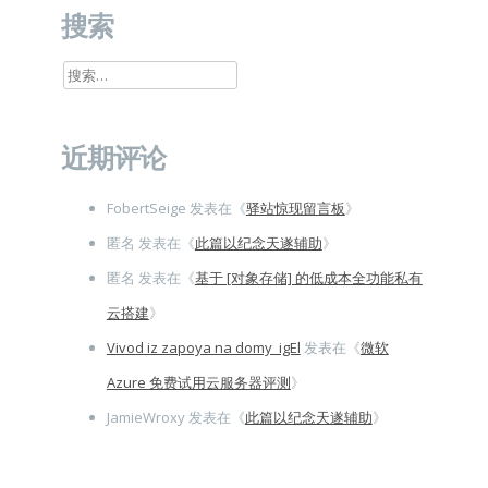
搜索
搜
索：
近期评论
FobertSeige
发表在《
驿站惊现留言板
》
匿名
发表在《
此篇以纪念天遂辅助
》
匿名
发表在《
基于 [对象存储] 的低成本全功能私有
云搭建
》
Vivod iz zapoya na domy_igEl
发表在《
微软
Azure 免费试用云服务器评测
》
JamieWroxy
发表在《
此篇以纪念天遂辅助
》