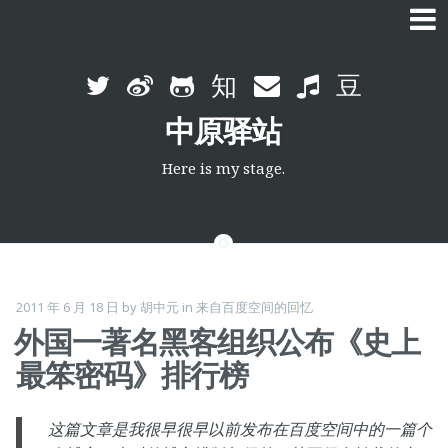
Skip
to
中原驿站
content
Here is my stage.
2011 年 6 月 18 日
by
胡中元
in
来自百度空间的回忆
外国一著名黑客组织公布《史上
最笨密码》排行榜
这篇文章是我很早很早以前发布在百度空间中的一篇个