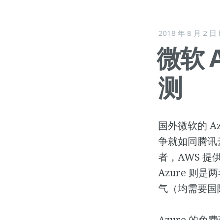
2018 年 8 月 2 日
微软 
测
国外微软的 A
争就如同腾讯
者，AWS 提
Azure 则
气（均需要国
Azure 的免