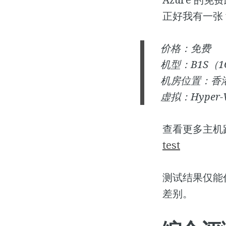
正好我有一张 
价格：免费
机型：B1S（1C
机房位置：香
虚拟：Hyper-
查看更多主机
test
测试结果仅能
差别。