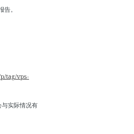
测报告。
/p/tag/vps-
会与实际情况有