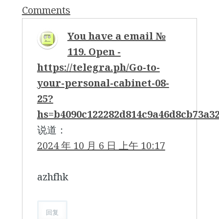
navigation
Comments
You have a email №
119. Open -
https://telegra.ph/Go-to-
your-personal-cabinet-08-
25?
hs=b4090c122282d814c9a46d8cb73a3
说道：
2024 年 10 月 6 日 上午 10:17
azhfhk
回复