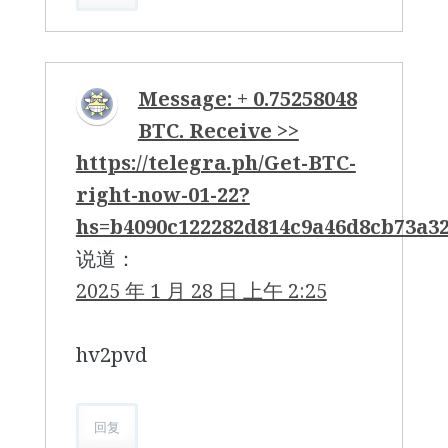
Message: + 0.75258048
BTC. Receive >>
https://telegra.ph/Get-BTC-
right-now-01-22?
hs=b4090c122282d814c9a46d8cb73a3
说道：
2025 年 1 月 28 日 上午 2:25
hv2pvd
回复