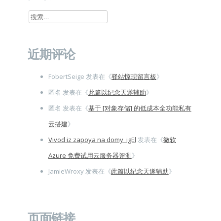
搜
索：
近期评论
FobertSeige
发表在《
驿站惊现留言板
》
匿名
发表在《
此篇以纪念天遂辅助
》
匿名
发表在《
基于 [对象存储] 的低成本全功能私有
云搭建
》
Vivod iz zapoya na domy_igEl
发表在《
微软
Azure 免费试用云服务器评测
》
JamieWroxy
发表在《
此篇以纪念天遂辅助
》
页面链接