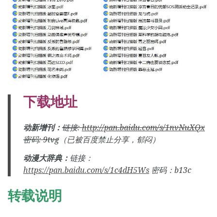
下载地址
动新增刊：
链接:
http://pan.baidu.com/s/1nvNuXQx
密码: 9tvg
（已被百度禁止分享，郁闷）
动漫大辞典：
链接：
https://pan.baidu.com/s/1c4dH5Ws
密码：b13c
转载说明