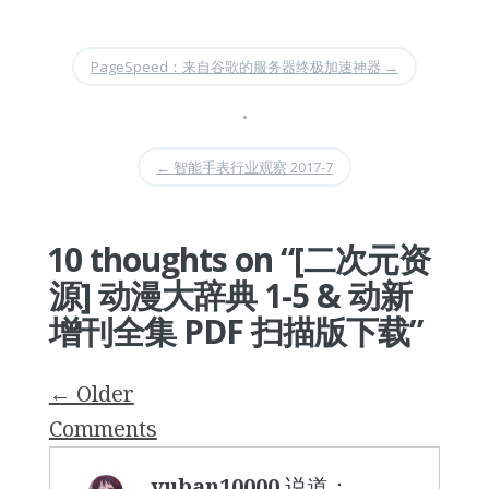
PageSpeed：来自谷歌的服务器终极加速神器
→
•
←
智能手表行业观察 2017-7
10 thoughts on “
[二次元资
源] 动漫大辞典 1-5 & 动新
增刊全集 PDF 扫描版下载
”
Comment
← Older
navigation
Comments
yuban10000
说道：