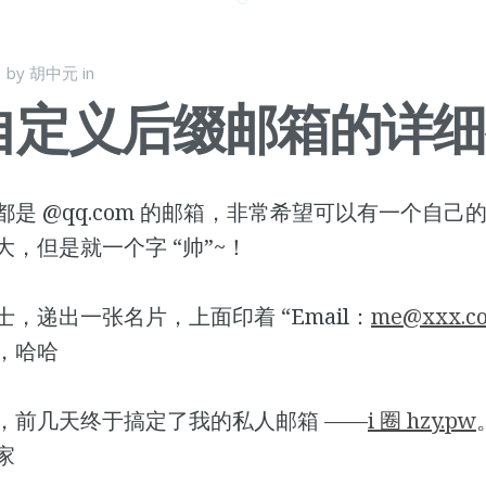
日
by
胡中元
in
自定义后缀邮箱的详细
是 @qq.com 的邮箱，非常希望可以有一个自己
，但是就一个字 “帅”~！
，递出一张名片，上面印着 “Email：
me@xxx.c
，哈哈
，前几天终于搞定了我的私人邮箱 ——
i 圈 hzy.pw
家