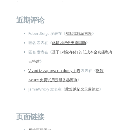
索：
近期评论
FobertSeige
发表在《
驿站惊现留言板
》
匿名
发表在《
此篇以纪念天遂辅助
》
匿名
发表在《
基于 [对象存储] 的低成本全功能私有
云搭建
》
Vivod iz zapoya na domy_igEl
发表在《
微软
Azure 免费试用云服务器评测
》
JamieWroxy
发表在《
此篇以纪念天遂辅助
》
页面链接
网站更新历史