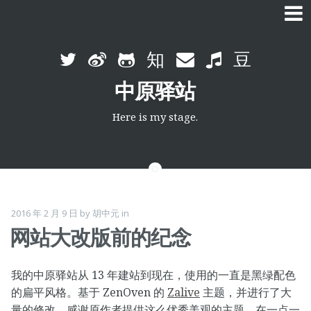
Skip
to
中原驿站
content
Here is my stage.
2016 年 2 月 9 日
by
胡中元
in
网站大改版前的纪念
我的中原驿站从 13 年建站到现在，使用的一直是黑绿配色
的扁平风格。基于 ZenOven 的
Zalive
主题，并进行了大
量的修改，感谢原作者提供这么优秀美观的主题，在一点一