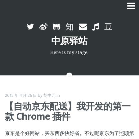
Skip
to
中原驿站
content
Here is my stage.
2015 年 4 月 26 日
by
胡中元
in
【自动京东配送】我开发的第一
款 Chrome 插件
京东是个好网站，买东西多快好省。不过呢京东为了照顾第