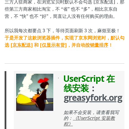
三方入驻商家，在浏览宝贝时默认不会勾选 [京东配送]，那
些第三方商家相比淘宝，不 “省” 也不 “多”，相比京东自
营，不 “快” 也不 “好”，简直让人没有任何购买的理由。
所以我每次都要点 3 下，等待页面刷新 3 次，麻烦至极！
于是开发了这款浏览器插件，实现了京东网浏览时，默认勾
选
[京东配送]
和
[仅显示有货]
，并自动
按销量排序
！
UserScript 在
.
线安装
：
greasyfork.org
如果不会安装，请查看我写
的：
《UserScript 安装教
程》