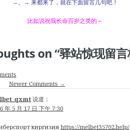
→。→ 来都来了，就在下面留言几句吧！
比如说祝我长命百岁之类的～
oughts on “
驿站惊现留言
ment
ments
Newer Comments →
ation
lbet_qxmt
说道：
6 年 5 月 17 日 下午 7:30
иберспорт киргизия
https://melbet35702.help/