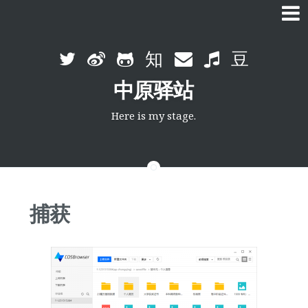
Skip
to
中原驿站
content
Here is my stage.
捕获