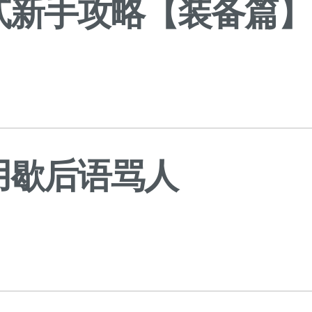
贰新手攻略【装备篇】
日
用歇后语骂人
日